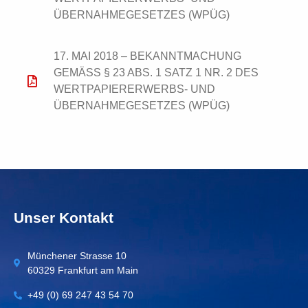
BERNAHMEGESETZES (WPÜG)
17. MAI 2018 – BEKANNTMACHUNG
GEMÄSS § 23 ABS. 1 SATZ 1 NR. 2 DES W
ERTPAPIERERWERBS- UND Ü
BERNAHMEGESETZES (WPÜG)
Unser Kontakt
Münchener Strasse 10
60329 Frankfurt am Main
+49 (0) 69 247 43 54 70