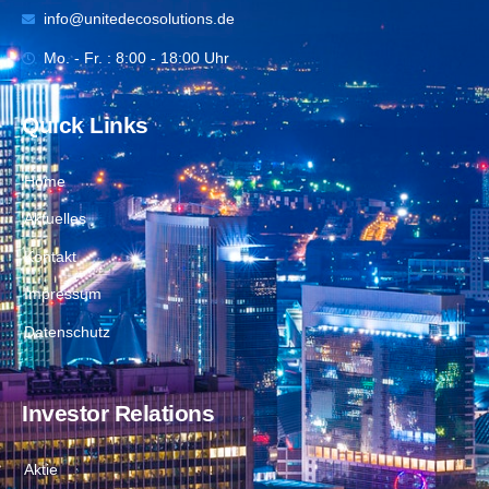
info@unitedecosolutions.de
Mo. - Fr. : 8:00 - 18:00 Uhr
Quick Links
Home
Aktuelles
Kontakt
Impressum
Datenschutz
Investor Relations
Aktie