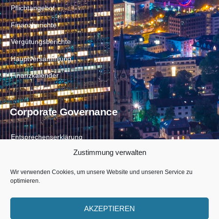
Pflichtangebot
Finanzberichte
Vergütungsberichte
Hauptversammlung
Finanzkalender
Corporate Governance
Entsprechenserklärung
Zustimmung verwalten
Directors Dealings
Satzung
Wir verwenden Cookies, um unsere Website und unseren Service zu
optimieren.
AKZEPTIEREN