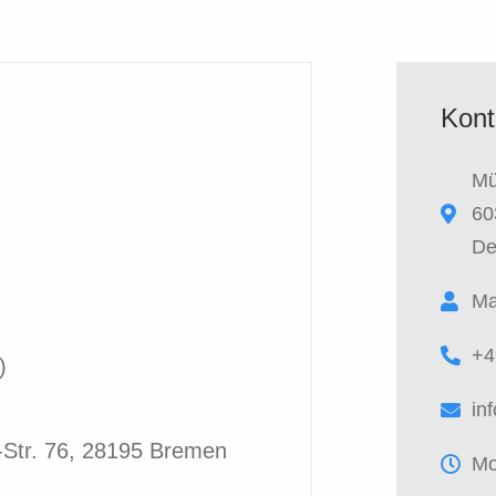
Kont
Mü
60
De
Ma
+4
)
in
-Str. 76, 28195 Bremen
Mo