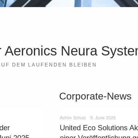
ur Aeronics Neura Syst
AUF DEM LAUFENDEN BLEIBEN
Corporate-News
Achim Schulz
9. June 2026
der
United Eco Solutions Akt
Juni 2025
einer Veröffentlichung