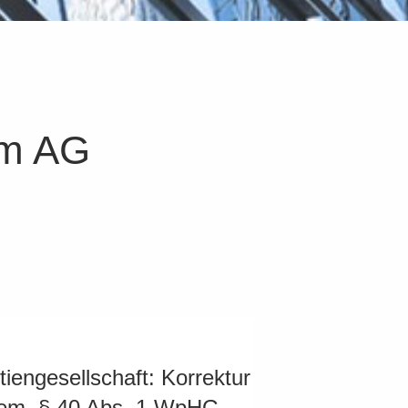
em AG
iengesellschaft: Korrektur
 gem. § 40 Abs. 1 WpHG