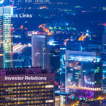
Mo. - Fr. : 8:00 - 18:00 Uhr
Quick Links
Home
Aktuelles
Kontakt
Impressum
Datenschutz
Investor Relations
Aktie
Pflichtangebot