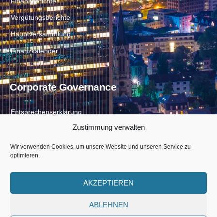
Finanzberichte
Vergütungsberichte
Hauptversammlung
Finanzkalender
Corporate Governance
Entsprechenserklärung
Zustimmung verwalten
Directors Dealings
Satzung
Wir verwenden Cookies, um unsere Website und unseren Service zu
optimieren.
AKZEPTIEREN
ABLEHNEN
United Eco Solutions AG © 2026
Beteiligungsgesellschaft mit Sitz in Frankfurt am Main, Deutschland