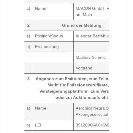
a)
Name
MACUN GmbH, Frankfurt
am Main
2
Grund der Meldung
a)
Position/Status
In enger Beziehung
b)
Erstmeldung
Mathias Schmid
Vorstand
3
Angaben zum Emittenten, zum Teilnehmer am
Markt für Emissionszertifikate, zur
Versteigerungsplattform, zum Versteigerer
oder zur Auktionsaufsicht
a)
Name
Aeronics Neura System
Aktiengesellschaft
b)
LEI
391200OA00KWDLDKKT31