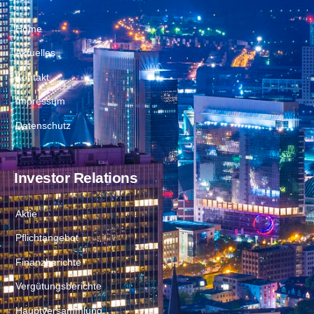
Home
Aktuelles
Kontakt
Impressum
Datenschutz
Investor Relations
Aktie
Pflichtangebot
Finanzberichte
Vergütungsberichte
Hauptversammlung