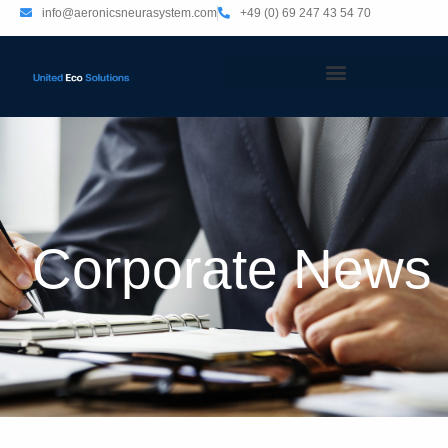
info@aeronicsneurasystem.com
+49 (0) 69 247 43 54 70
Corporate News