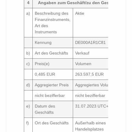
4
Angaben zum Geschäft/zu den Geschäften
a)
Beschreibung des
Aktie
Finanzinstruments,
Art des
Instruments
Kennung
DE000A1R1C81
b)
Art des Geschäfts
Verkauf
c)
Preis(e)
Volumen
0,485 EUR
263.597,5 EUR
d)
Aggregierter Preis
Aggregiertes Volumen
nicht bezifferbar
nicht bezifferbar
e)
Datum des
31.07.2023 UTC+12
Geschäfts
f)
Ort des Geschäfts
Außerhalb eines
Handelsplatzes