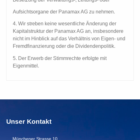
Aufsichtsorgane der Panamax AG zu nehmen.
4. Wir streben keine wesentliche Änderung der
Kapitalstruktur der Panamax AG an, insbesondere
nicht im Hinblick auf das Verhältnis von Eigen- und
Fremdfinanzierung oder die Dividendenpolitik.
5. Der Erwerb der Stimmrechte erfolgte mit
Eigenmittel.
Unser Kontakt
Münchener Strasse 10