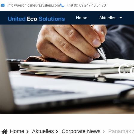
info@aeronicsneurasystem.com
+49 (0) 69 247 43 54 70
Home
Aktuelles
C
Home
Aktuelles
Corporate News
Panamax A