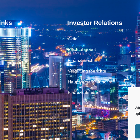
inks
Investor Relations
Aktie
Pflichtangebot
Finanzberichte
Vergütungsberichte
z
Hauptversammlung
Finanzkalender
Wi
opt