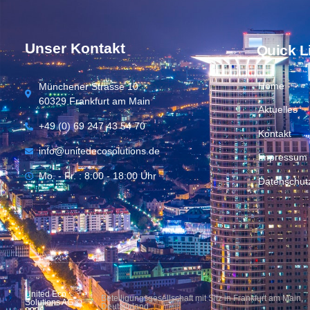
Unser Kontakt
Quick L
Home
Münchener Strasse 10
60329 Frankfurt am Main
Aktuelles
+49 (0) 69 247 43 54 70
Kontakt
info@unitedecosolutions.de
Impressum
Mo. - Fr. : 8:00 - 18:00 Uhr
Datenschut
United Eco
Beteiligungsgesellschaft mit Sitz in Frankfurt am Main,
Solutions AG ©
Deutschland