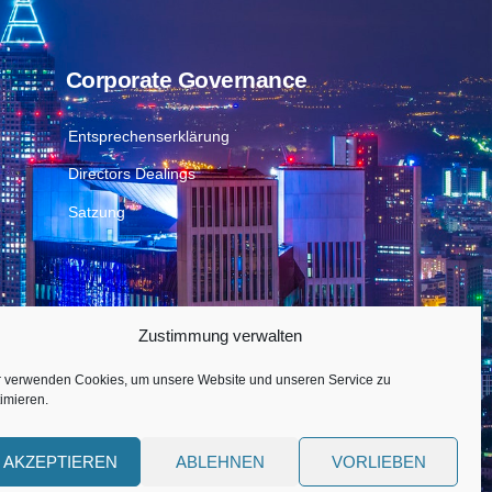
Corporate Governance
Entsprechenserklärung
Directors Dealings
Satzung
Zustimmung verwalten
r verwenden Cookies, um unsere Website und unseren Service zu
imieren.
AKZEPTIEREN
ABLEHNEN
VORLIEBEN