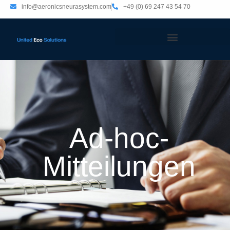
info@aeronicsneurasystem.com
+49 (0) 69 247 43 54 70
Ad-hoc-
Mitteilungen