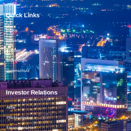
Quick Links
Home
Aktuelles
Kontakt
Impressum
Datenschutz
Investor Relations
Aktie
Pflichtangebot
Finanzberichte