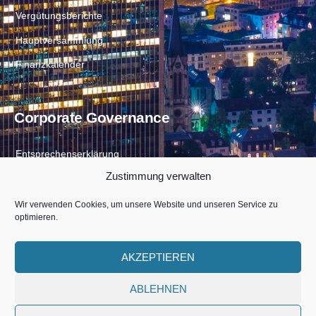
Vergütungsberichte
Hauptversammlung
Finanzkalender
Corporate Governance
Entsprechenserklärung
Zustimmung verwalten
Directors Dealings
Satzung
Wir verwenden Cookies, um unsere Website und unseren Service zu
optimieren.
AKZEPTIEREN
ABLEHNEN
United Eco Solutions AG © 2026
Beteiligungsgesellschaft mit Sitz in Frankfurt am Main, Deutschland