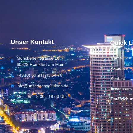
Unser Kontakt
Quick L
Home
Münchener Strasse 10
60329 Frankfurt am Main
Aktuelles
+49 (0) 69 247 43 54 70
Kontakt
info@unitedecosolutions.de
Impressum
Mo. - Fr. : 8:00 - 18:00 Uhr
Datenschut