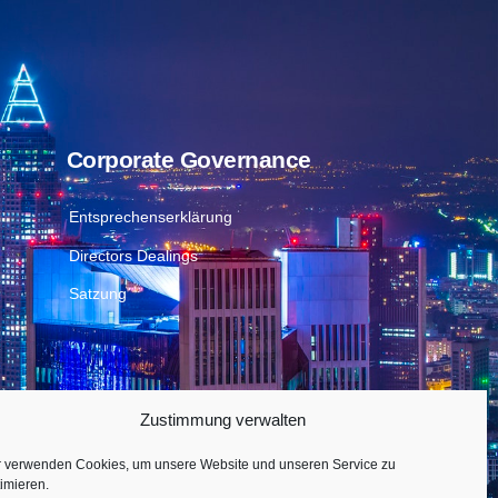
Corporate Governance
Entsprechenserklärung
Directors Dealings
Satzung
Zustimmung verwalten
r verwenden Cookies, um unsere Website und unseren Service zu
imieren.