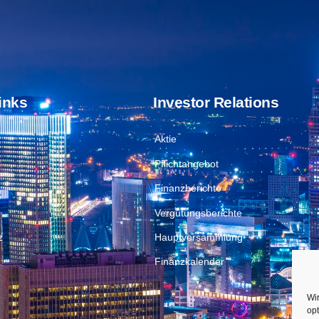
inks
Investor Relations
Aktie
Pflichtangebot
Finanzberichte
Vergütungsberichte
z
Hauptversammlung
Finanzkalender
Wi
opt