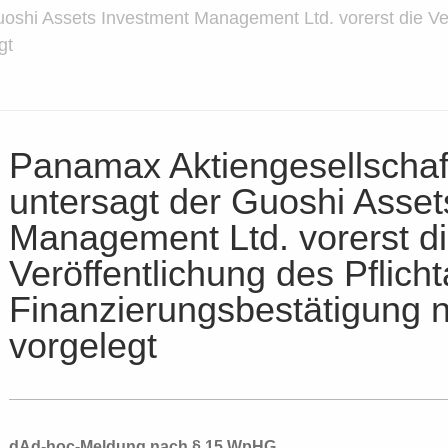
oshi Assets Investment Management Ltd. vorerst die Ver
gt
Panamax Aktiengesellschaf
untersagt der Guoshi Asset
Management Ltd. vorerst d
Veröffentlichung des Pflich
Finanzierungsbestätigung ni
vorgelegt
dAd-hoc-Meldung nach § 15 WpHG