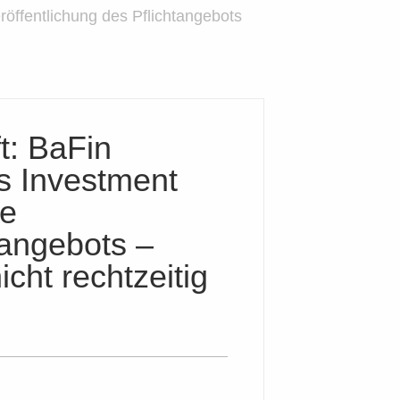
öffentlichung des Pflichtangebots
t: BaFin
s Investment
ie
tangebots –
cht rechtzeitig