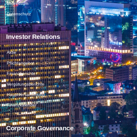
Impressum
Datenschutz
Investor Relations
Aktie
Pflichtangebot
Finanzberichte
Vergütungsberichte
Hauptversammlung
Finanzkalender
Corporate Governance