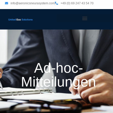
info@aeronicsneurasystem.com
+49 (0) 69 247 43 54 70
Ad-hoc-
Mitteilungen