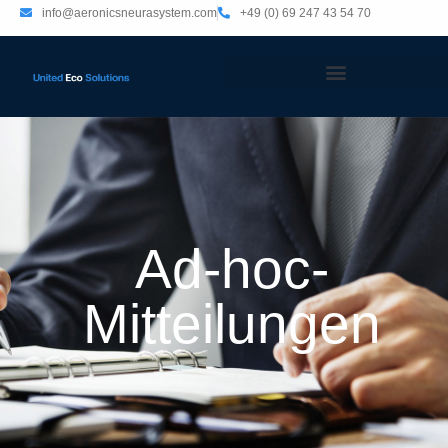
info@aeronicsneurasystem.com
+49 (0) 69 247 43 54 70
Ad-hoc-
Mitteilungen