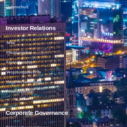
Datenschutz
Investor Relations
Aktie
Pflichtangebot
Finanzberichte
Vergütungsberichte
Hauptversammlung
Finanzkalender
Corporate Governance